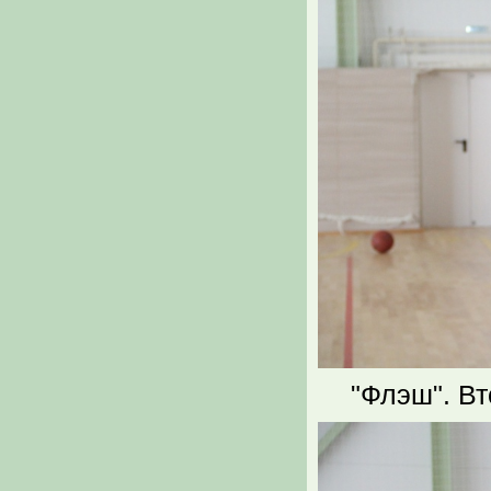
"Флэш". В