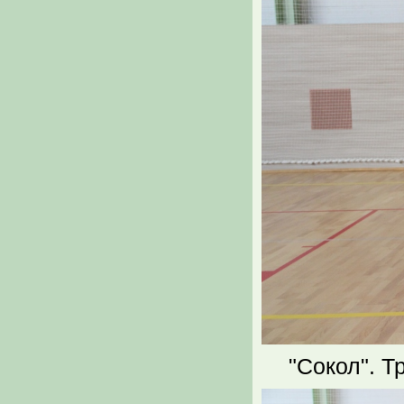
"Сокол". Т