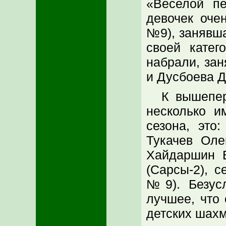
«Веселой пе
девочек оче
№9), занявша
своей катег
набрали, зан
и Дусбоева Д
К вышепе
несколько и
сезона, эт
Тукачев Ол
Хайдаршин 
(Сарсы-2), 
№9). Безус
лучшее, что 
детских шахм