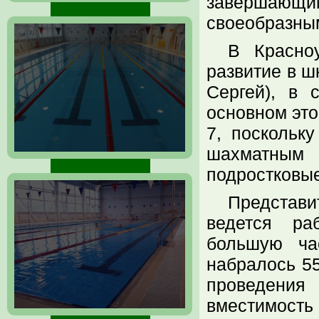
завершающим
своеобразным
В Красно
развитие в ш
Сергей), в 
основном это
7, поскольк
шахматным 
подростковые
Представ
ведется ра
большую ча
набралось 55
проведения
вместимос