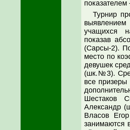
показателем 
Турнир пр
выявлением
учащихся н
показав абс
(Сарсы-2). П
место по коэ
девушек сред
(шк.№3). Ср
все призеры 
дополнительн
Шестаков С
Александр (
Власов Его
занимаются 