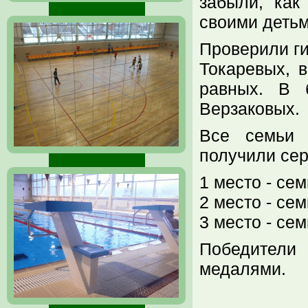
забыли, как
своими детьм
Проверили ги
Токаревых, 
равных. В 
Верзаковых.
Все семьи 
получили сер
1 место - се
2 место - се
3 место - се
Победители
медалями.